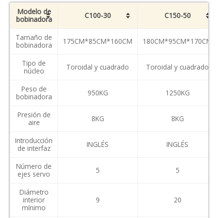
Modelo de
C100-30
C150-50
bobinadora
Tamaño de
175CM*85CM*160CM
180CM*95CM*170CM
bobinadora
Tipo de
Toroidal y cuadrado
Toroidal y cuadrado
núcleo
Peso de
950KG
1250KG
bobinadora
Presión de
8KG
8KG
aire
Introducción
INGLÉS
INGLÉS
de interfaz
Número de
5
5
ejes servo
Diámetro
interior
9
20
mínimo