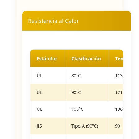
Resistencia al Calor
Estándar
Clasificación
Temperatu
UL
80°C
113
UL
90°C
121
UL
105°C
136
JIS
Tipo A (90°C)
90