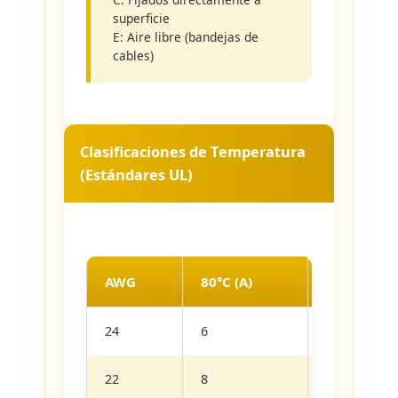
superficie
E: Aire libre (bandejas de
cables)
Clasificaciones de Temperatura
(Estándares UL)
AWG
80°C (A)
90°C (A)
24
6
7
22
8
9