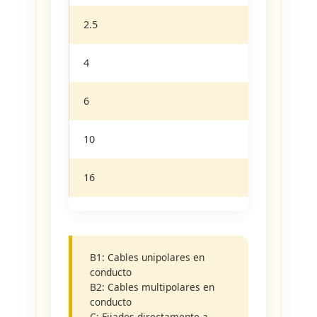
2.5
18.3
4
24
6
31
10
44
16
59
B1: Cables unipolares en
conducto
B2: Cables multipolares en
conducto
C: Fijados directamente a