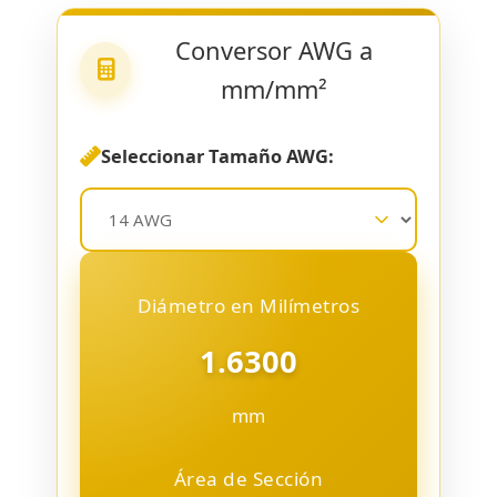
Conversor AWG a
mm/mm²
Seleccionar Tamaño AWG:
Diámetro en Milímetros
1.6300
mm
Área de Sección