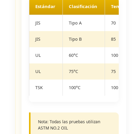
Estándar
Clasificación
Temperatu
JIS
Tipo A
70
JIS
Tipo B
85
UL
60°C
100
UL
75°C
75
TSK
100°C
100
Nota: Todas las pruebas utilizan
ASTM NO.2 OIL