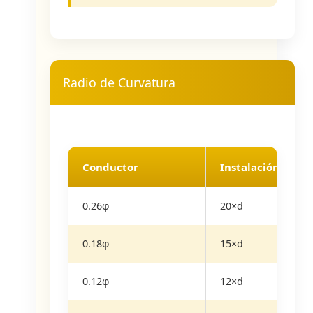
Radio de Curvatura
Conductor
Instalación Flexi
0.26φ
20×d
0.18φ
15×d
0.12φ
12×d