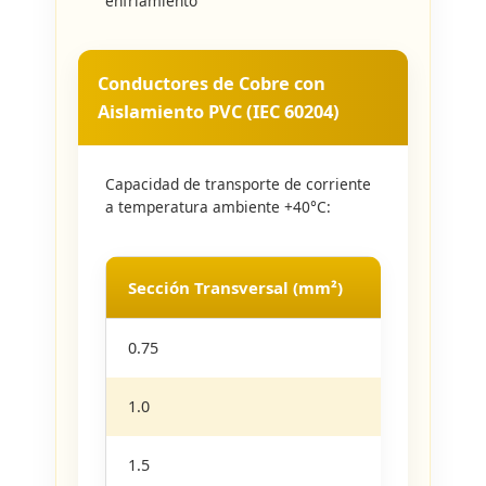
enfriamiento
Conductores de Cobre con
Aislamiento PVC (IEC 60204)
Capacidad de transporte de corriente
a temperatura ambiente +40°C:
Sección Transversal (mm²)
B1 (
0.75
8.6
1.0
10.3
1.5
13.5